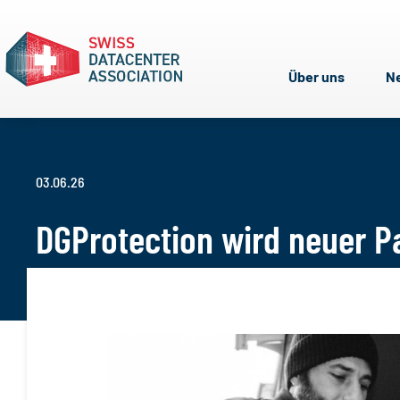
Über uns
N
03.06.26
DGProtection wird neuer P