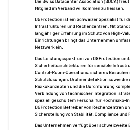
Die Swiss Datacenter Association (SDCA) freut
Mitglied im Verband willkommen zu heissen.
DGProtection ist ein Schweizer Spezialist für 
Infrastrukturen und Rechenzentren. Mit Stando
langjähriger Erfahrung im Schutz von High-Va
Einrichtungen bringt das Unternehmen umfas
Netzwerk ein.
Das Leistungsspektrum von DGProtection umfa
Sicherheitsarchitekturen für sensible Infrast
Control-Room-Operations, sicheres Besuche
Schutzlösungen, Drohnendetektion sowie die 
Risikokonzepten und die Durchführung komplex
Verbindung von technischer Integration, stra
speziell geschultem Personal für Hochrisiko-I
DGProtection Betreiber von Rechenzentren und
Sicherstellung von Stabilität, Compliance und R
Das Unternehmen verfügt über schweizweite B