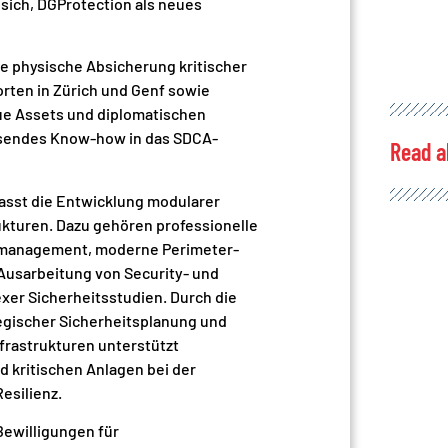
 sich, DGProtection als neues
die physische Absicherung kritischer
rten in Zürich und Genf sowie
lue Assets und diplomatischen
sendes Know-how in das SDCA-
Read a
sst die Entwicklung modularer
rukturen. Dazu gehören professionelle
rmanagement, moderne Perimeter-
Ausarbeitung von Security- und
er Sicherheitsstudien. Durch die
tegischer Sicherheitsplanung und
nfrastrukturen unterstützt
 kritischen Anlagen bei der
esilienz.
ewilligungen für